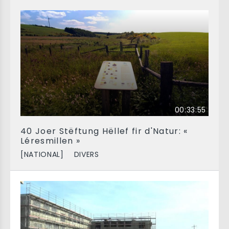
00:33:55
40 Joer Stëftung Hëllef fir d'Natur: «
Léresmillen »
[NATIONAL]
DIVERS