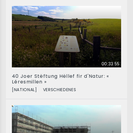
00:33:55
40 Joer Stëftung Hëllef fir d'Natur: «
Léresmillen »
[NATIONAL]
VERSCHIEDENES