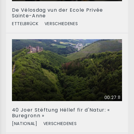
De Vëlosdag vun der Ecole Privée
Sainte-Anne
ETTELBRÜCK
VERSCHIEDENES
00:27:11
40 Joer Stëftung Hëllef fir d'Natur: «
Buregronn »
[NATIONAL]
VERSCHIEDENES