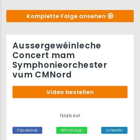
Komplette Folge ansehen
Aussergewéinleche
Concert mam
Symphonieorchester
vum CMNord
Video bestellen
TEILEN AUF
Facebook
WhatsApp
LinkedIn