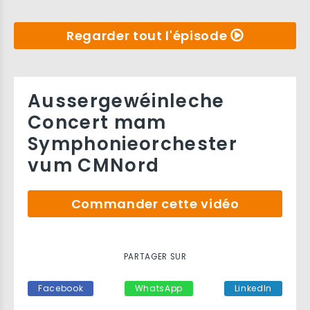
Regarder tout l'épisode
Aussergewéinleche
Concert mam
Symphonieorchester
vum CMNord
Commander cette vidéo
PARTAGER SUR
Facebook
WhatsApp
LinkedIn