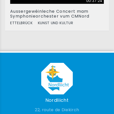
00:37:24
Aussergewéinleche Concert mam
Symphonieorchester vum CMNord
ETTELBRÜCK
KUNST UND KULTUR
Nordliicht
22, route de Diekirch