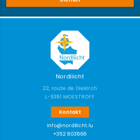
Nordliicht
22, route de Diekirch
9381 MOESTROFF
Kontakt
info@nordliicht.lu
+352 803866