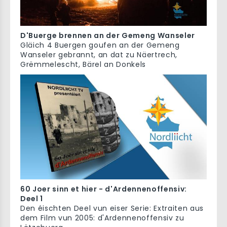
D'Buerge brennen an der Gemeng Wanseler
Gläich 4 Buergen goufen an der Gemeng
Wanseler gebrannt, an dat zu Näertrech,
Grëmmelescht, Bärel an Donkels
60 Joer sinn et hier - d'Ardennenoffensiv:
Deel 1
Den éischten Deel vun eiser Serie: Extraiten aus
dem Film vun 2005: d'Ardennenoffensiv zu