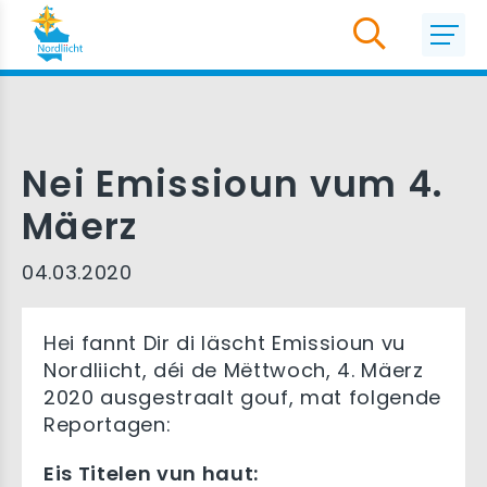
Nei Emissioun vum 4.
Mäerz
04.03.2020
Hei fannt Dir di läscht Emissioun vu
Nordliicht, déi de Mëttwoch, 4. Mäerz
2020 ausgestraalt gouf, mat folgende
Reportagen:
Eis Titelen vun haut: