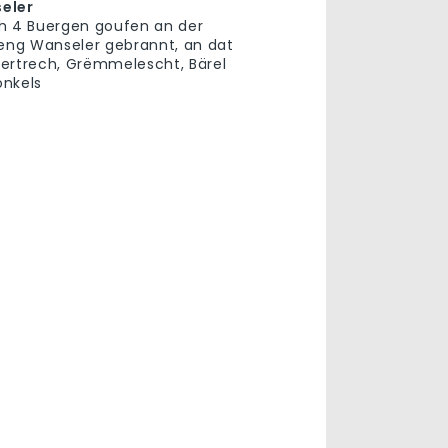
eler
h 4 Buergen goufen an der
ng Wanseler gebrannt, an dat
ertrech, Grëmmelescht, Bärel
onkels