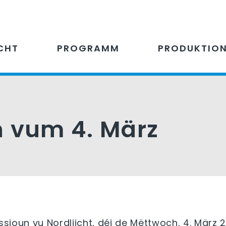
CHT
PROGRAMM
PRODUKTIO
n vum 4. März
issioun vu Nordliicht, déi de Mëttwoch, 4. März