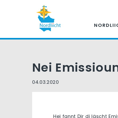
NORDLII
Nei Emissiou
04.03.2020
Hei fannt Dir di läscht Em