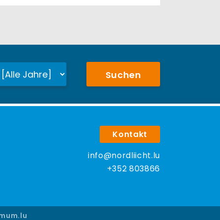
Suchen
Kontakt
info@nordliicht.lu
+352 803866
mum.lu