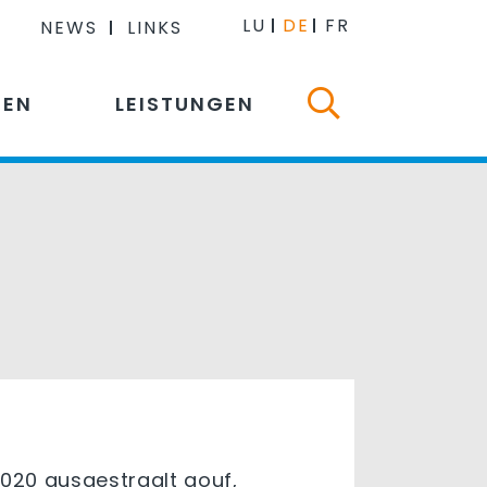
LU
DE
FR
NEWS
LINKS
NEN
LEISTUNGEN
 2020 ausgestraalt gouf,