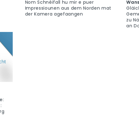
Nom Schnéifall hu mir e puer
Wans
Impressiounen aus dem Norden mat
Gläic
der Kamera agefaangen
Geme
zu Nä
an D
e:
:
rg