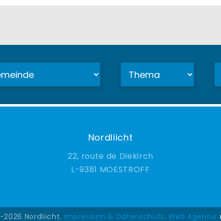
Nordliicht
22, route de Diekirch
9381 MOESTROFF
-2026 Nordliicht.
Impressum & Datenschutz
.
Web Agentur