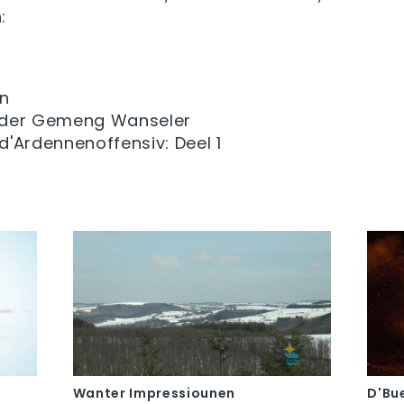
:
n
 der Gemeng Wanseler
 d'Ardennenoffensiv: Deel 1
Wanter Impressiounen
D'Bu