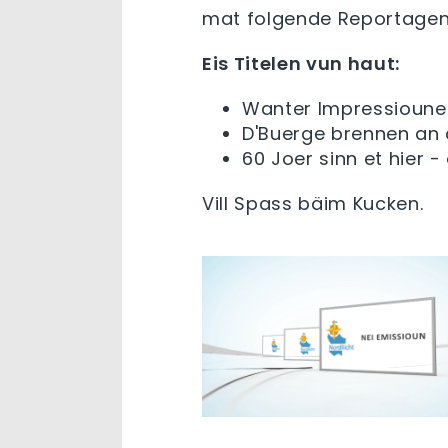
mat folgende Reportagen
Eis Titelen vun haut:
Wanter Impressioune
D'Buerge brennen an
60 Joer sinn et hier -
Vill Spass bäim Kucken.