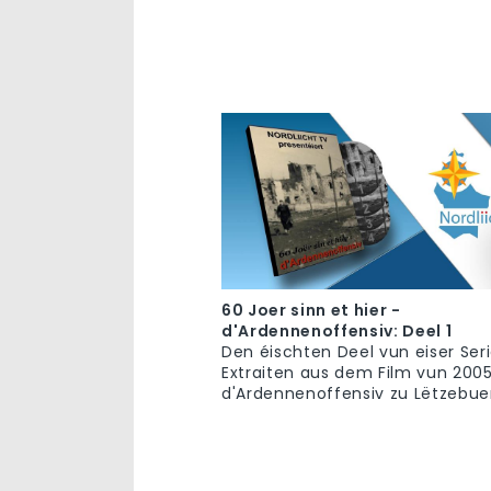
60 Joer sinn et hier -
d'Ardennenoffensiv: Deel 1
Den éischten Deel vun eiser Seri
Extraiten aus dem Film vun 2005
d'Ardennenoffensiv zu Lëtzebue