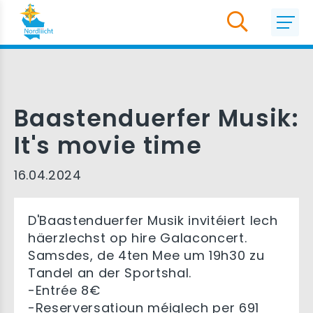
Baastenduerfer Musik:
It's movie time
16.04.2024
D'Baastenduerfer Musik invitéiert Iech
häerzlechst op hire Galaconcert.
Samsdes, de 4ten Mee um 19h30 zu
Tandel an der Sportshal.
-Entrée 8€
-Reserversatioun méiglech per 691