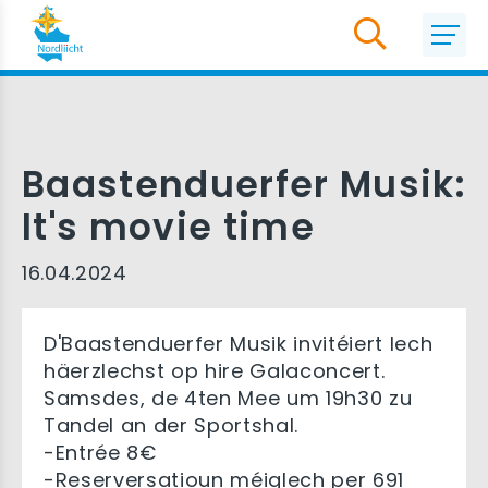
Baastenduerfer Musik:
It's movie time
16.04.2024
D'Baastenduerfer Musik invitéiert Iech
häerzlechst op hire Galaconcert.
Samsdes, de 4ten Mee um 19h30 zu
Tandel an der Sportshal.
-Entrée 8€
-Reserversatioun méiglech per 691