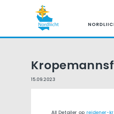
NORDLII
Kropemannsf
15.09.2023
All Detailer op
reidener-k