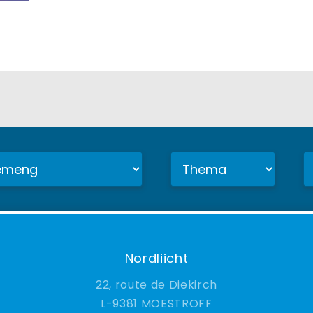
Nordliicht
22, route de Diekirch
9381 MOESTROFF