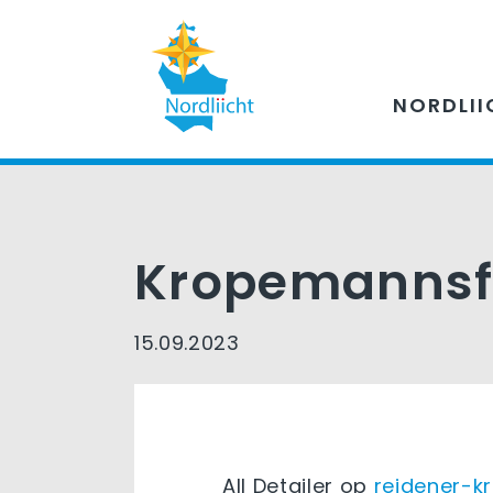
NORDLII
Kropemannsf
15.09.2023
All Detailer op
reidener-k