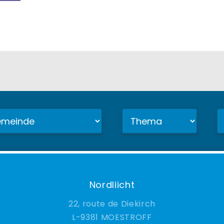
Nordliicht
22, route de Diekirch
9381 MOESTROFF