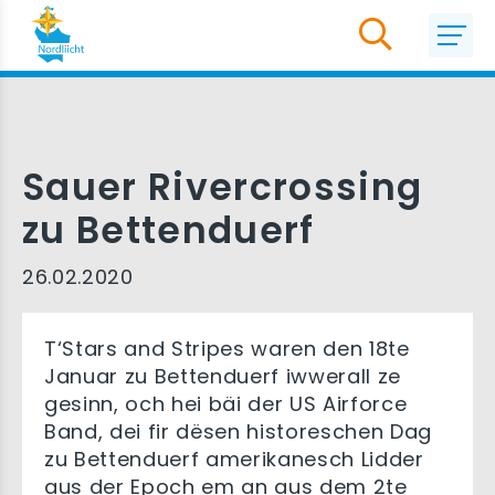
Sauer Rivercrossing
zu Bettenduerf
26.02.2020
T‘Stars and Stripes waren den 18te
Januar zu Bettenduerf iwwerall ze
gesinn, och hei bäi der US Airforce
Band, dei fir dësen historeschen Dag
zu Bettenduerf amerikanesch Lidder
aus der Epoch em an aus dem 2te