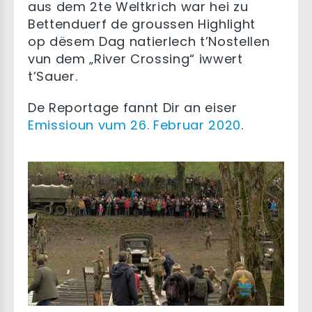
aus dem 2te Weltkrich war hei zu
Bettenduerf de groussen Highlight
op dësem Dag natierlech t’Nostellen
vun dem „River Crossing“ iwwert
t’Sauer.
De Reportage fannt Dir an eiser
Emissioun vum 26. Februar 2020
.