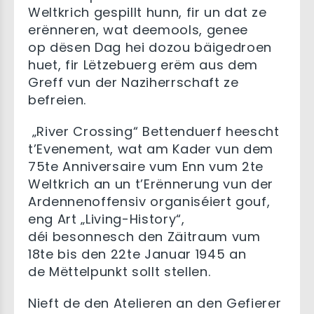
Weltkrich gespillt hunn, fir un dat ze
erënneren, wat deemools, genee
op dësen Dag hei dozou bäigedroen
huet, fir Lëtzebuerg erëm aus dem
Greff vun der Naziherrschaft ze
befreien.
„River Crossing“ Bettenduerf heescht
t’Evenement, wat am Kader vun dem
75te Anniversaire vum Enn vum 2te
Weltkrich an un t’Erënnerung vun der
Ardennenoffensiv organiséiert gouf,
eng Art „Living-History“,
déi besonnesch den Zäitraum vum
18te bis den 22te Januar 1945 an
de Mëttelpunkt sollt stellen.
Nieft de den Atelieren an den Gefierer