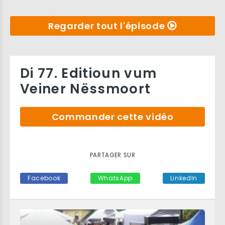
Regarder tout l'épisode
Di 77. Editioun vum
Veiner Nëssmoort
Commander cette vidéo
PARTAGER SUR
Facebook
WhatsApp
LinkedIn