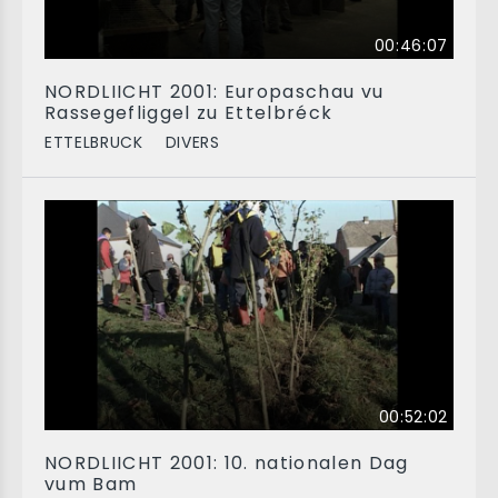
00:46:07
NORDLIICHT 2001: Europaschau vu
Rassegefliggel zu Ettelbréck
ETTELBRUCK
DIVERS
00:52:02
NORDLIICHT 2001: 10. nationalen Dag
vum Bam