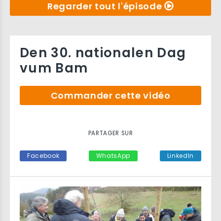
Regarder tout l'épisode
Den 30. nationalen Dag
vum Bam
Commander cette vidéo
PARTAGER SUR
Facebook
WhatsApp
LinkedIn