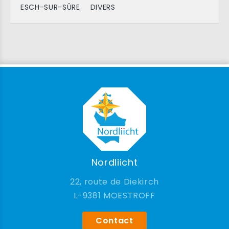
ESCH-SUR-SÛRE
DIVERS
Nordliicht
22, route de Diekirch
9381 MOESTROFF
Contact