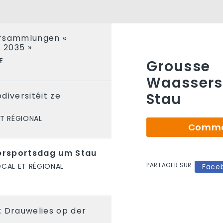
ersammlungen «
d 2035 »
E
Grousse
Waassers
Stau
odiversitéit ze
T RÉGIONAL
Comman
rsportsdag um Stau
PARTAGER SUR
OCAL ET RÉGIONAL
Face
: Drauwelies op der