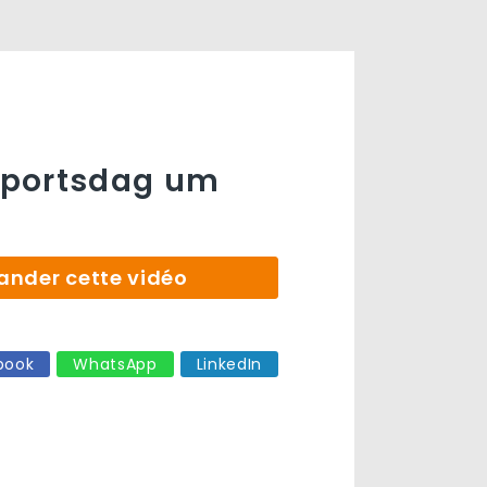
portsdag um
der cette vidéo
book
WhatsApp
LinkedIn