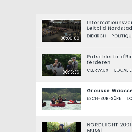
Informatiounsv
Leitbild Nordsta
DIEKIRCH
POLITIQU
00:00:00
Rotschléi fir d'Bi
fërderen
CLERVAUX
LOCAL E
00:15:36
Grousse Waasse
ESCH-SUR-SÛRE
L
NORDLIICHT 2001
Musel