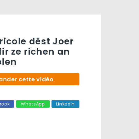
ricole dëst Joer
ir ze richen an
elen
der cette vidéo
book
WhatsApp
LinkedIn