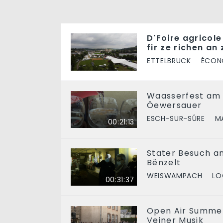
D'Foire agricol
fir ze richen an
ETTELBRUCK
ÉCON
Waasserfest am
Öewersauer
ESCH-SUR-SÛRE
M
00:21:13
Stater Besuch a
Bënzelt
WEISWAMPACH
LO
00:31:37
Open Air Summe
Veiner Musik