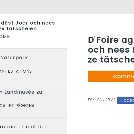
e dëst Joer och nees
 ze tätschelen
OMIE
D'Foire ag
och nees f
ze tätsch
 Naturpark
ANIFESTATIONS
Comman
m Landmusée zu
PARTAGER SUR
Face
CAL ET RÉGIONAL
rconcert mat der