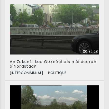
00:32:28
An Zukunft kee Geknéchels méi duerch
d'Nordstad?
[INTERCOMMUNAL]
POLITIQUE