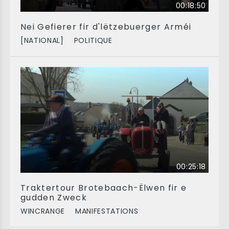
00:18:50
Nei Gefierer fir d'lëtzebuerger Arméi
[NATIONAL]
POLITIQUE
00:25:18
Traktertour Brotebaach-Ëlwen fir e
gudden Zweck
WINCRANGE
MANIFESTATIONS