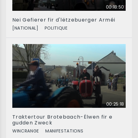
00:18:50
Nei Gefierer fir d'lëtzebuerger Arméi
[NATIONAL]
POLITIQUE
00:25:18
Traktertour Brotebaach-Ëlwen fir e
gudden Zweck
WINCRANGE
MANIFESTATIONS