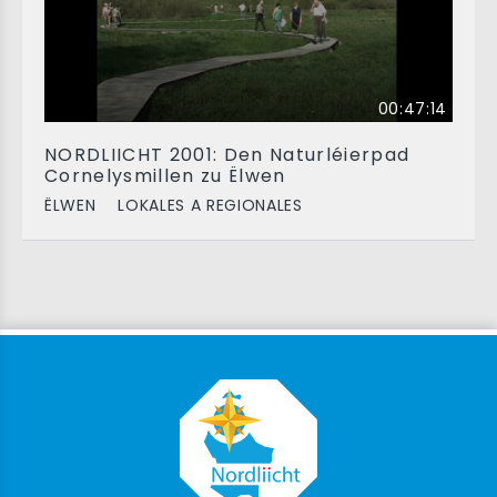
00:47:14
NORDLIICHT 2001: Den Naturléierpad
Cornelysmillen zu Ëlwen
ËLWEN
LOKALES A REGIONALES