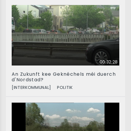
00:32:28
An Zukunft kee Geknéchels méi duerch
d'Nordstad?
[INTERKOMMUNAL]
POLITIK