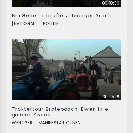
00:18:50
Nei Gefierer fir d'lëtzebuerger Arméi
[NATIONAL]
POLITIK
00:25:18
Traktertour Brotebaach-Ëlwen fir e
gudden Zweck
WËNTGER
MANIFESTATIOUNEN