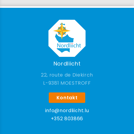
Nordliicht
22, route de Diekirch
9381 MOESTROFF
Kontakt
info@nordliicht.lu
+352 803866