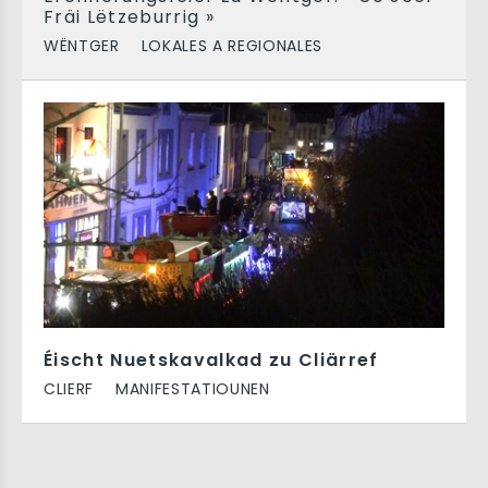
Fräi Lëtzeburrig »
WËNTGER
LOKALES A REGIONALES
Éischt Nuetskavalkad zu Cliärref
CLIERF
MANIFESTATIOUNEN