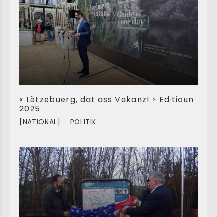
« Lëtzebuerg, dat ass Vakanz! » Editioun
2025
[NATIONAL]
POLITIK