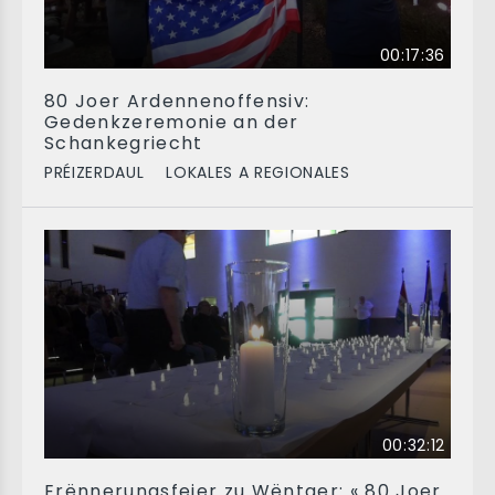
00:17:36
80 Joer Ardennenoffensiv:
Gedenkzeremonie an der
Schankegriecht
PRÉIZERDAUL
LOKALES A REGIONALES
00:32:12
Erënnerungsfeier zu Wëntger: « 80 Joer