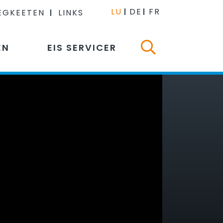
LU
DE
FR
EGKEETEN
LINKS
EN
EIS SERVICER