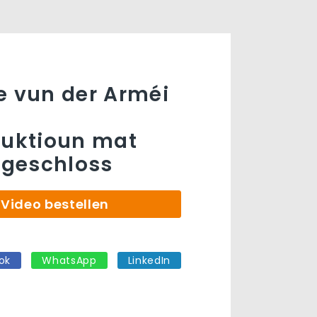
e vun der Arméi
ruktioun mat
ofgeschloss
Video bestellen
ok
WhatsApp
LinkedIn