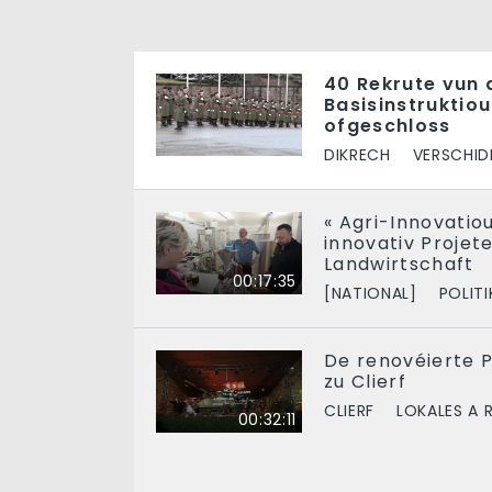
40 Rekrute vun 
Basisinstruktiou
ofgeschloss
DIKRECH
VERSCHID
« Agri-Innovatiou
innovativ Projet
Landwirtschaft
00:17:35
[NATIONAL]
POLITI
De renovéierte 
zu Clierf
CLIERF
LOKALES A 
00:32:11