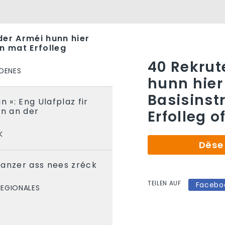
der Arméi hunn hier
n mat Erfolleg
40 Rekrut
DENES
hunn hier
Basisinst
n »: Eng Ulafplaz fir
en an der
Erfolleg 
K
Dëse 
Panzer ass nees zréck
TEILEN AUF
Facebo
REGIONALES