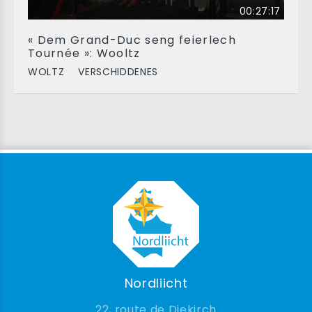
00:27:17
« Dem Grand-Duc seng feierlech
Tournée »: Wooltz
WOLTZ
VERSCHIDDENES
Nordliicht
22, route de Diekirch