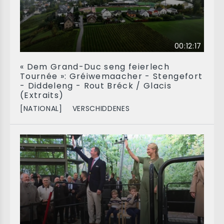
00:12:17
« Dem Grand-Duc seng feierlech
Tournée »: Gréiwemaacher - Stengefort
- Diddeleng - Rout Bréck / Glacis
(Extraits)
[NATIONAL]
VERSCHIDDENES