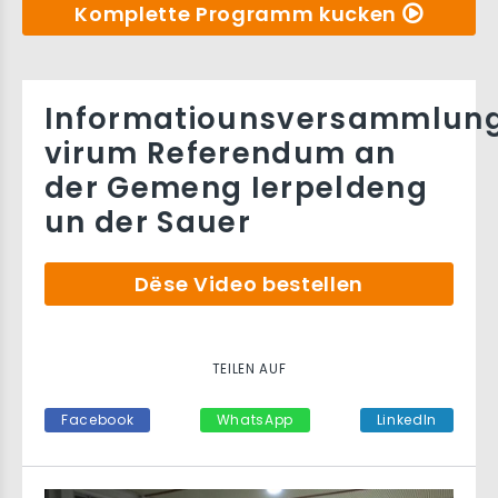
Komplette Programm kucken
Informatiounsversammlun
virum Referendum an
der Gemeng Ierpeldeng
un der Sauer
Dëse Video bestellen
TEILEN AUF
Facebook
WhatsApp
LinkedIn