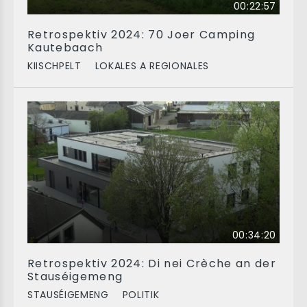
00:22:57
Retrospektiv 2024: 70 Joer Camping
Kautebaach
KIISCHPELT
LOKALES A REGIONALES
00:34:20
Retrospektiv 2024: Di nei Crèche an der
Stauséigemeng
STAUSÉIGEMENG
POLITIK