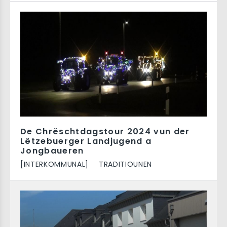
De Chrëschtdagstour 2024 vun der
Lëtzebuerger Landjugend a
Jongbaueren
[INTERKOMMUNAL]
TRADITIOUNEN