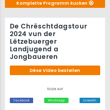
Komplette Programm kucken
De Chrëschtdagstour
2024 vun der
Lëtzebuerger
Landjugend a
Jongbaueren
Dëse Video bestellen
TEILEN AUF
Facebook
WhatsApp
LinkedIn