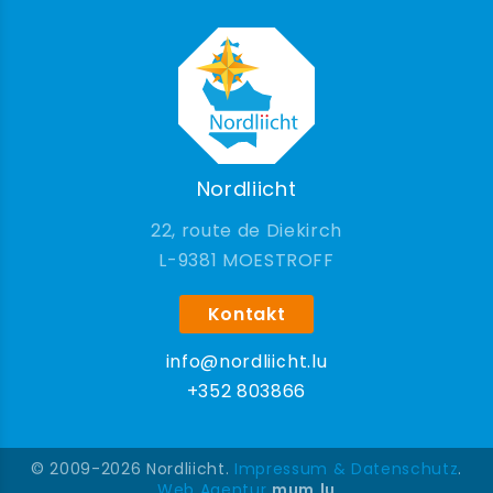
Nordliicht
22, route de Diekirch
9381 MOESTROFF
Kontakt
info@nordliicht.lu
+352 803866
© 2009-2026 Nordliicht.
Impressum & Datenschutz
.
Web Agentur
mum.lu