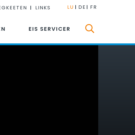
LU
DE
FR
EGKEETEN
LINKS
EN
EIS SERVICER