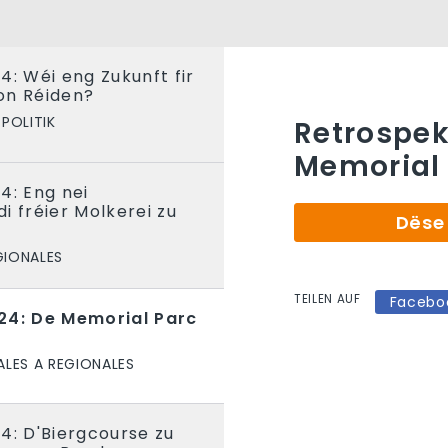
4: Wéi eng Zukunft fir
on Réiden?
POLITIK
Retrospek
Memorial
4: Eng nei
i fréier Molkerei zu
Dëse 
GIONALES
TEILEN AUF
Facebo
24: De Memorial Parc
ALES A REGIONALES
4: D'Biergcourse zu