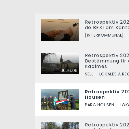
Retrospektiv 202
de BEKI am Kant
[INTERKOMMUNAL]
Retrospektiv 202
Bestëmmung fir d
Kaalmes
00:16:06
SËLL
LOKALES A RE
Retrospektiv 20
Housen
PARC HOUSEN
LOK
Retrospektiv 202