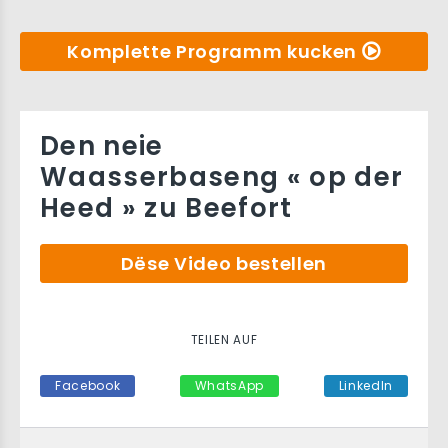
Komplette Programm kucken
Den neie
Waasserbaseng « op der
Heed » zu Beefort
Dëse Video bestellen
TEILEN AUF
Facebook
WhatsApp
LinkedIn