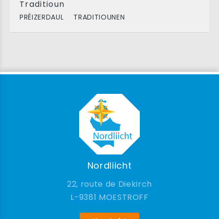
Traditioun
PRÉIZERDAUL
TRADITIOUNEN
Nordliicht
22, route de Diekirch
9381 MOESTROFF