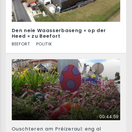
Den neie Waasserbaseng « op der
Heed » zu Beefort
BEEFORT
POLITIK
00:44:59
Ouschteren am Préizeraul: eng al