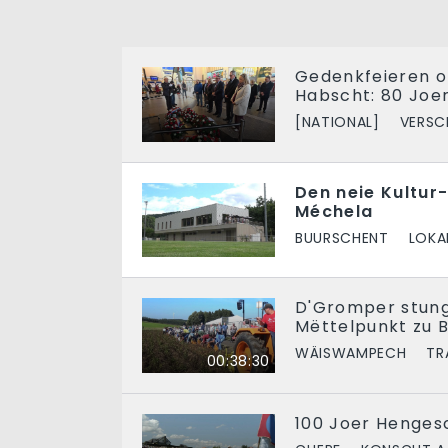
Gedenkfeieren o
Habscht: 80 Joe
[NATIONAL]
VERSC
Den neie Kultur
Méchela
BUURSCHENT
LOKA
D'Gromper stun
Mëttelpunkt zu 
WÄISWAMPECH
TR
00:38:30
100 Joer Henges