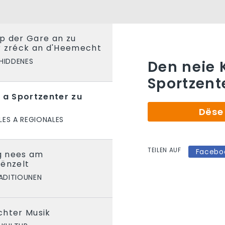
p der Gare an zu
r zréck an d'Heemecht
HIDDENES
Den neie 
Sportzent
- a Sportzenter zu
Dëse 
LES A REGIONALES
TEILEN AUF
Facebo
g nees am
Bënzelt
ADITIOUNEN
chter Musik