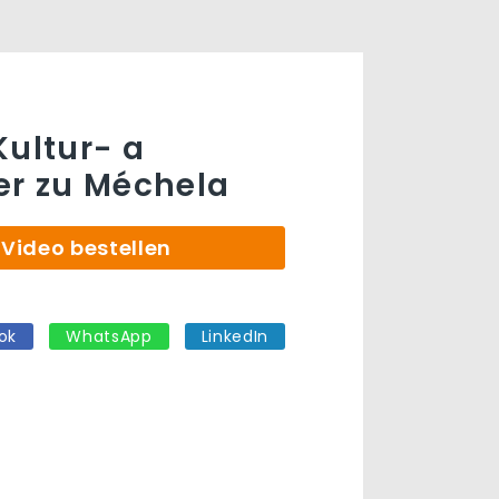
Kultur- a
er zu Méchela
Video bestellen
ok
WhatsApp
LinkedIn