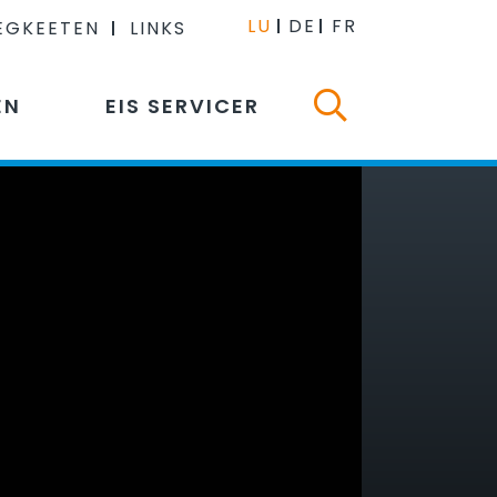
LU
DE
FR
EGKEETEN
LINKS
EN
EIS SERVICER