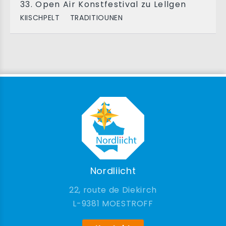
33. Open Air Konstfestival zu Lellgen
KIISCHPELT
TRADITIOUNEN
Nordliicht
22, route de Diekirch
9381 MOESTROFF