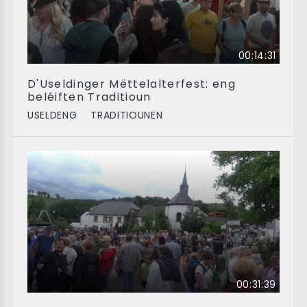
00:14:31
D'Useldinger Mëttelalterfest: eng
beléiften Traditioun
USELDENG
TRADITIOUNEN
00:31:39