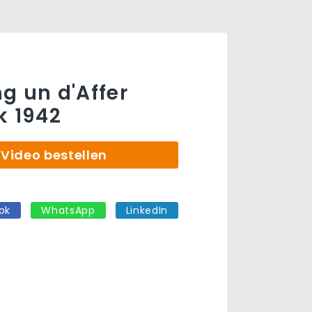
g un d'Affer
k 1942
Video bestellen
ok
WhatsApp
LinkedIn