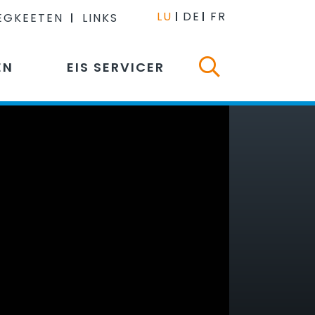
LU
DE
FR
EGKEETEN
LINKS
EN
EIS SERVICER