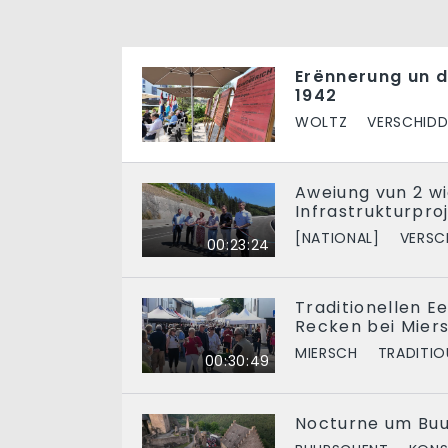
Erënnerung un d
1942
WOLTZ
VERSCHIDD
Aweiung vun 2 w
Infrastrukturproj
[NATIONAL]
VERSC
00:23:24
Traditionellen E
Recken bei Mier
MIERSCH
TRADITIO
00:30:49
Nocturne um Buu