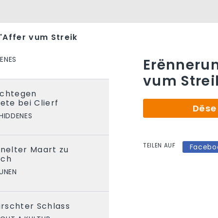
'Affer vum Streik
ENES
Erënnerun
vum Strei
ichtegen
ete bei Clierf
Dëse 
HIDDENES
TEILEN AUF
Facebo
enelter Maart zu
sch
UNEN
rschter Schlass