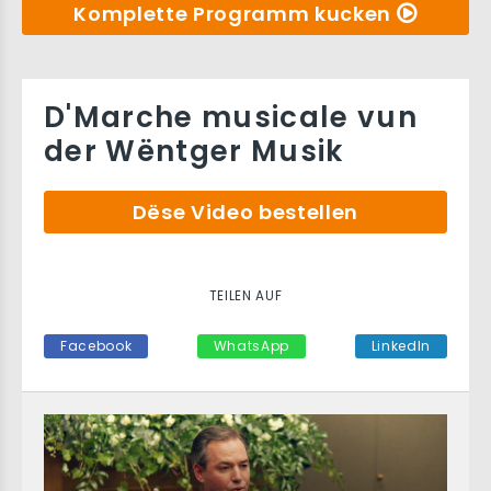
Komplette Programm kucken
D'Marche musicale vun
der Wëntger Musik
Dëse Video bestellen
TEILEN AUF
Facebook
WhatsApp
LinkedIn