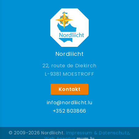
Nordliicht
22, route de Diekirch
9381 MOESTROFF
Kontakt
info@nordliicht.lu
+352 803866
© 2009-2026 Nordliicht.
Impressum & Datenschutz
.
Web Agentur
mum.lu