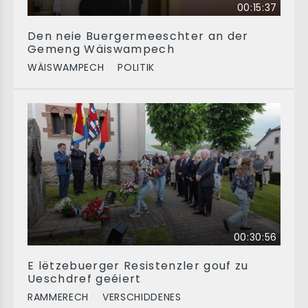
00:15:37
Den neie Buergermeeschter an der
Gemeng Wäiswampech
WÄISWAMPECH
POLITIK
00:30:56
E lëtzebuerger Resistenzler gouf zu
Ueschdref geéiert
RAMMERECH
VERSCHIDDENES