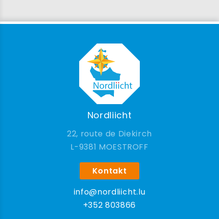
Nordliicht
22, route de Diekirch
9381 MOESTROFF
Kontakt
info@nordliicht.lu
+352 803866