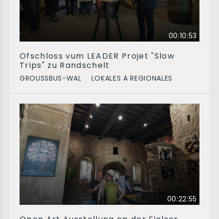
00:10:53
Ofschloss vum LEADER Projet "Slow
Trips" zu Randschelt
GROUSSBUS-WAL
LOKALES A REGIONALES
00:22:55