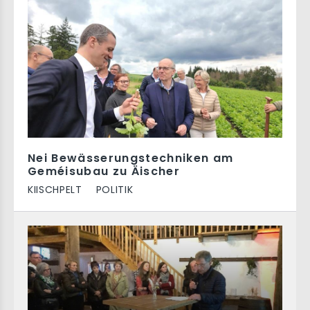
Nei Bewässerungstechniken am
Geméisubau zu Äischer
KIISCHPELT
POLITIK