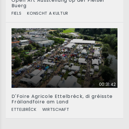
Open Art Ausstellung op der Fielser
Buerg
FIELS
KONSCHT A KULTUR
00:31:42
D'Foire Agricole Ettelbréck, di gréisste
Fräilandfoire am Land
ETTELBRÉCK
WIRTSCHAFT