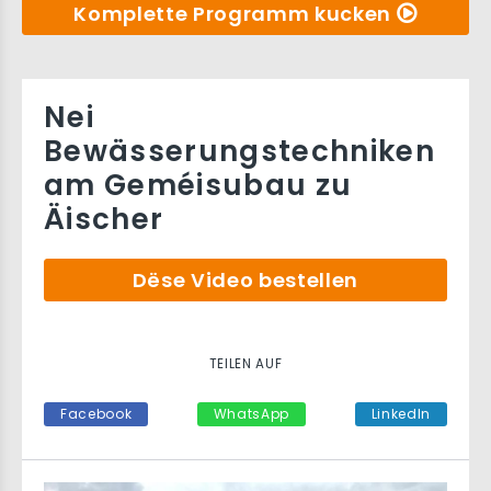
Komplette Programm kucken
Nei
Bewässerungstechniken
am Geméisubau zu
Äischer
Dëse Video bestellen
TEILEN AUF
Facebook
WhatsApp
LinkedIn