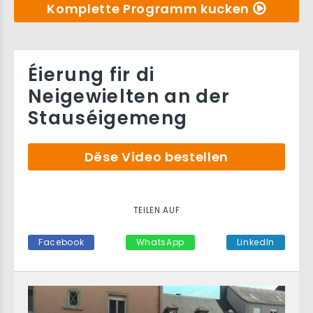
Komplette Programm kucken
Éierung fir di
Neigewielten an der
Stauséigemeng
Dëse Video bestellen
TEILEN AUF
Facebook
WhatsApp
LinkedIn