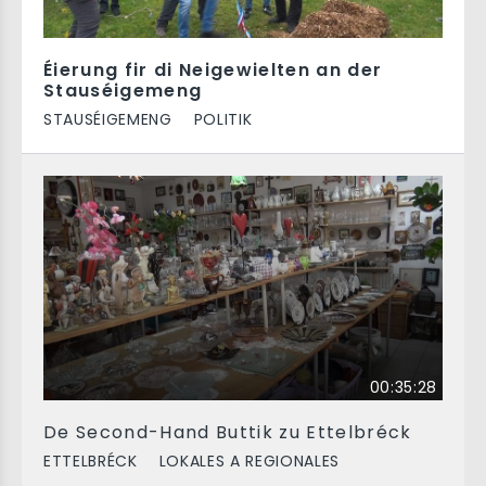
Éierung fir di Neigewielten an der
Stauséigemeng
STAUSÉIGEMENG
POLITIK
00:35:28
De Second-Hand Buttik zu Ettelbréck
ETTELBRÉCK
LOKALES A REGIONALES