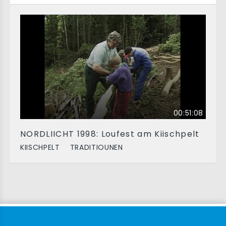
00:51:08
NORDLIICHT 1998: Loufest am Kiischpelt
KIISCHPELT
TRADITIOUNEN