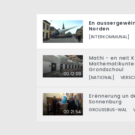
En aussergewéi
Norden
[INTERKOMMUNAL]
Mathi - en neit K
Mathematikunter
Grondschoul
00:12:09
[NATIONAL]
VERSC
Erënnerung un d
Sonnenburg
GROUSSBUS-WAL
00:21:54