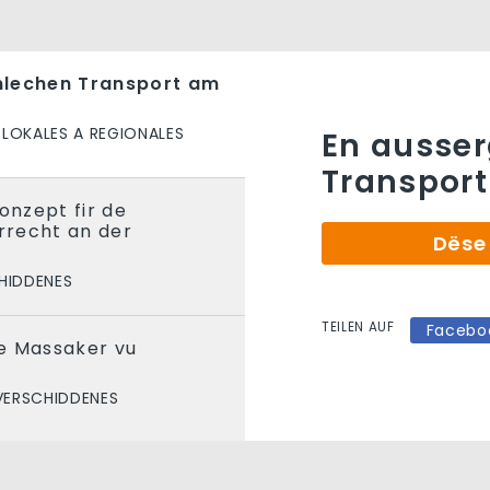
nlechen Transport am
LOKALES A REGIONALES
En ausse
Transpor
onzept fir de
recht an der
Dëse 
HIDDENES
TEILEN AUF
Facebo
e Massaker vu
VERSCHIDDENES