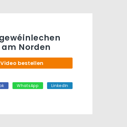
rgewéinlechen
t am Norden
Video bestellen
ok
WhatsApp
LinkedIn