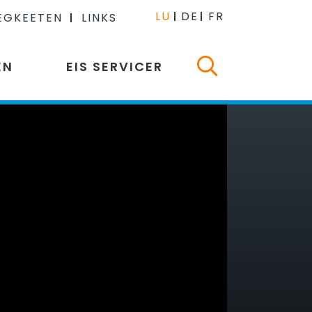
LU
DE
FR
EGKEETEN
LINKS
EN
EIS SERVICER