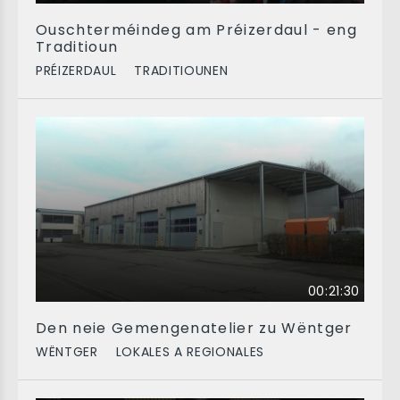
Ouschterméindeg am Préizerdaul - eng
Traditioun
PRÉIZERDAUL
TRADITIOUNEN
00:21:30
Den neie Gemengenatelier zu Wëntger
WËNTGER
LOKALES A REGIONALES