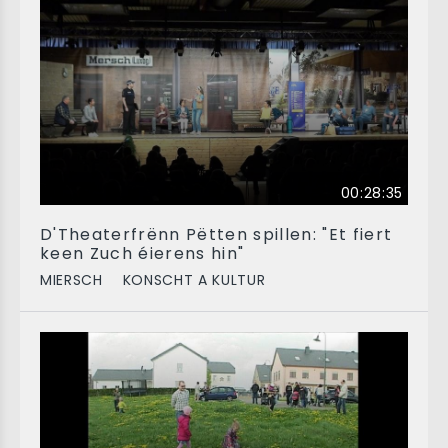
00:28:35
D'Theaterfrënn Pëtten spillen: "Et fiert
keen Zuch éierens hin"
MIERSCH
KONSCHT A KULTUR