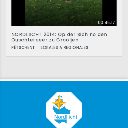
00:45:17
NORDLIICHT 2014: Op der Sich no den
Ouschtereeër zu Grooljen
PËTSCHENT
LOKALES A REGIONALES