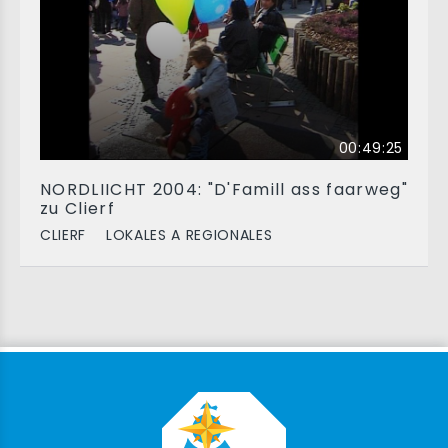
00:49:25
NORDLIICHT 2004: "D'Famill ass faarweg"
zu Clierf
CLIERF
LOKALES A REGIONALES