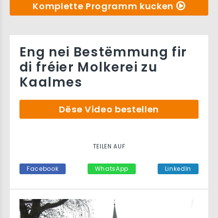
Komplette Programm kucken
Eng nei Bestëmmung fir
di fréier Molkerei zu
Kaalmes
Dëse Video bestellen
TEILEN AUF
Facebook
WhatsApp
LinkedIn