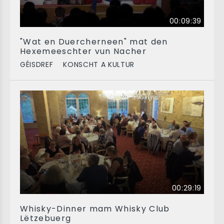
00:09:39
"Wat en Duercherneen" mat den
Hexemeeschter vun Nacher
GÉISDREF
KONSCHT A KULTUR
00:29:19
Whisky-Dinner mam Whisky Club
Lëtzebuerg