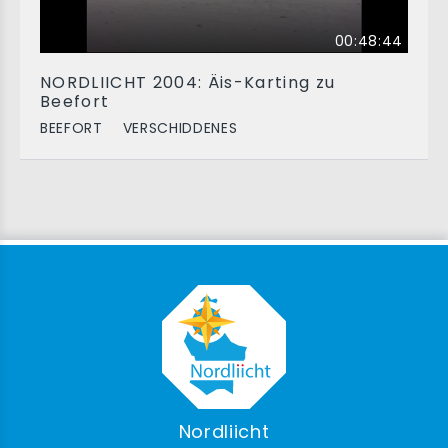
00:48:44
NORDLIICHT 2004: Äis-Karting zu
Beefort
BEEFORT
VERSCHIDDENES
Nordliicht