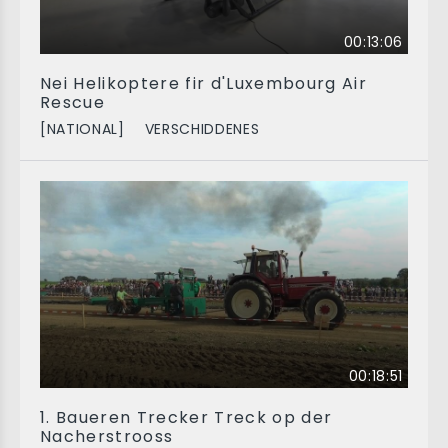
00:13:06
Nei Helikoptere fir d'Luxembourg Air
Rescue
[NATIONAL]
VERSCHIDDENES
00:18:51
1. Baueren Trecker Treck op der
Nacherstrooss