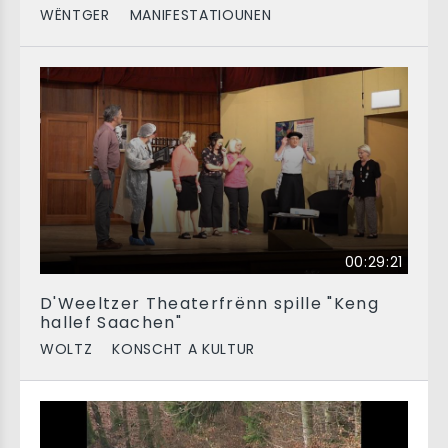
WËNTGER
MANIFESTATIOUNEN
00:29:21
D'Weeltzer Theaterfrënn spille "Keng
hallef Saachen"
WOLTZ
KONSCHT A KULTUR