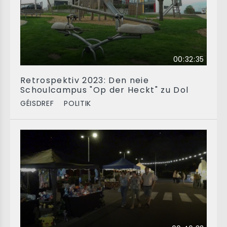
00:32:35
Retrospektiv 2023: Den neie
Schoulcampus "Op der Heckt" zu Dol
GÉISDREF
POLITIK