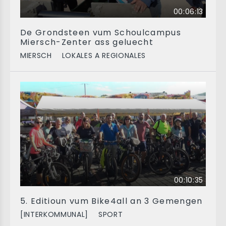
00:06:13
De Grondsteen vum Schoulcampus
Miersch-Zenter ass geluecht
MIERSCH
LOKALES A REGIONALES
00:10:35
5. Editioun vum Bike4all an 3 Gemengen
[INTERKOMMUNAL]
SPORT