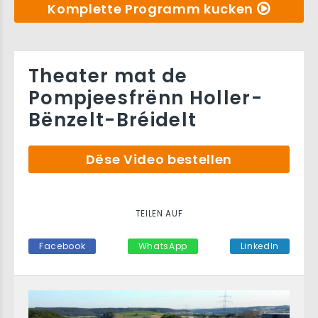
Komplette Programm kucken
Theater mat de
Pompjeesfrënn Holler-
Bënzelt-Bréidelt
Dëse Video bestellen
TEILEN AUF
Facebook
WhatsApp
LinkedIn