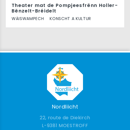
Theater mat de Pompjeesfrënn Holler-
Bënzelt-Bréidelt
WÄISWAMPECH
KONSCHT A KULTUR
Nordliicht
22, route de Diekirch
9381 MOESTROFF