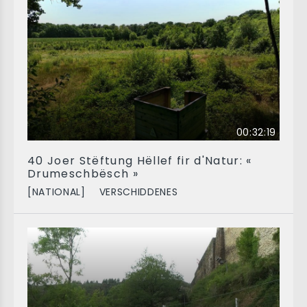
00:32:19
40 Joer Stëftung Hëllef fir d'Natur: «
Drumeschbësch »
[NATIONAL]
VERSCHIDDENES