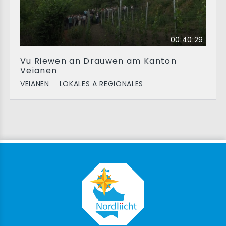
00:40:29
Vu Riewen an Drauwen am Kanton
Veianen
VEIANEN
LOKALES A REGIONALES