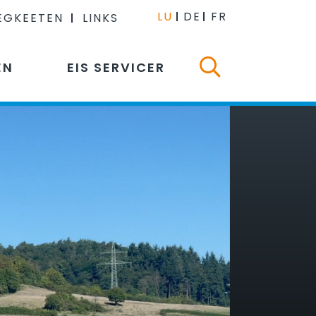
LU
DE
FR
EGKEETEN
LINKS
EN
EIS SERVICER