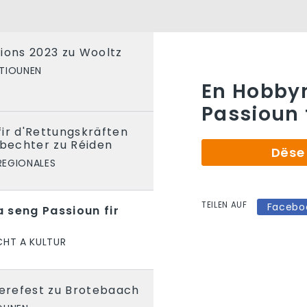
ions 2023 zu Wooltz
TIOUNEN
En Hobby
Passioun 
ir d'Rettungskräften
bechter zu Réiden
Dëse 
REGIONALES
TEILEN AUF
Facebo
 seng Passioun fir
HT A KULTUR
uerefest zu Brotebaach