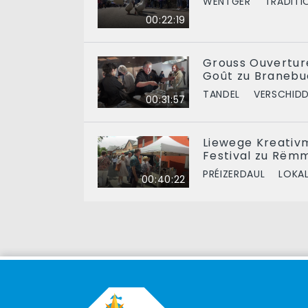
WËNTGER
TRADITI
00:22:19
Grouss Ouvertur
Goût zu Branebu
TANDEL
VERSCHID
00:31:57
Liewege Kreativ
Festival zu Rëm
PRÉIZERDAUL
LOKAL
00:40:22