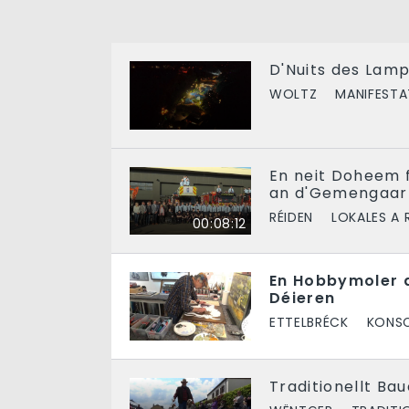
D'Nuits des Lamp
WOLTZ
MANIFESTA
En neit Doheem f
an d'Gemengaar
RÉIDEN
LOKALES A 
00:08:12
En Hobbymoler a
Déieren
ETTELBRÉCK
KONSC
Traditionellt Ba