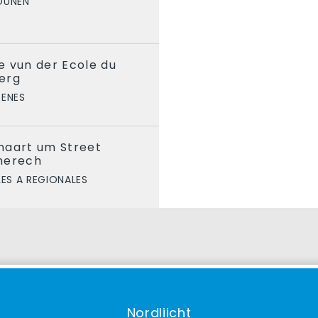
OUNEN
e vun der Ecole du
erg
DENES
maart um Street
merech
ES A REGIONALES
Nordliicht