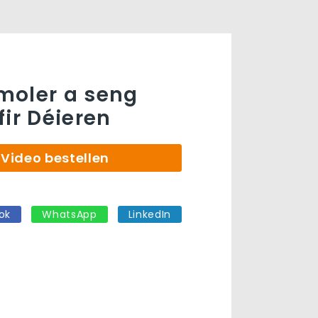
moler a seng
fir Déieren
Video bestellen
ok
WhatsApp
LinkedIn