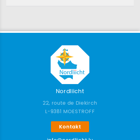
Nordliicht
22, route de Diekirch
9381 MOESTROFF
Kontakt