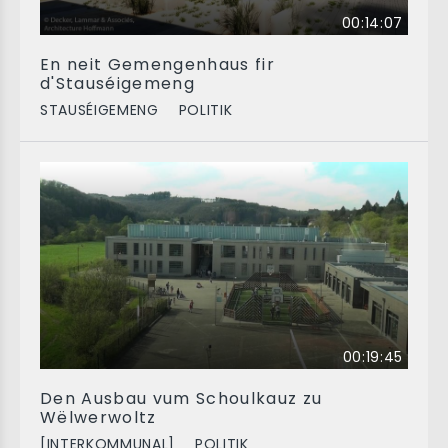
00:14:07
En neit Gemengenhaus fir
d'Stauséigemeng
STAUSÉIGEMENG
POLITIK
00:19:45
Den Ausbau vum Schoulkauz zu
Wëlwerwoltz
[INTERKOMMUNAL]
POLITIK