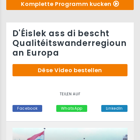
Komplette Programm kucken
D'Éislek ass di bescht
Qualitéitswanderregioun
an Europa
Dëse Video bestellen
TEILEN AUF
Facebook
WhatsApp
LinkedIn