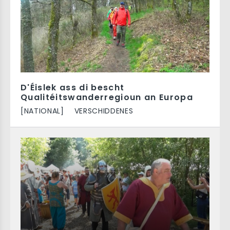
D'Éislek ass di bescht
Qualitéitswanderregioun an Europa
[NATIONAL]
VERSCHIDDENES