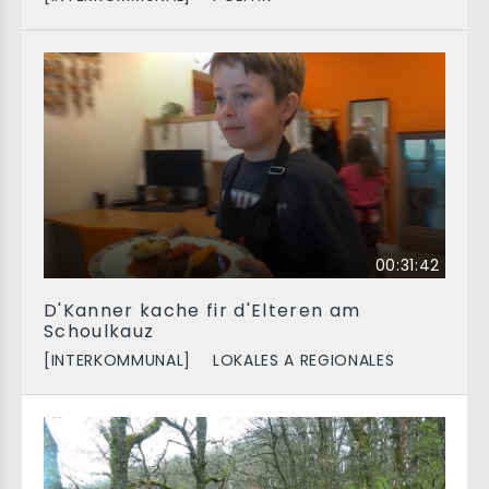
00:31:42
D'Kanner kache fir d'Elteren am
Schoulkauz
[INTERKOMMUNAL]
LOKALES A REGIONALES