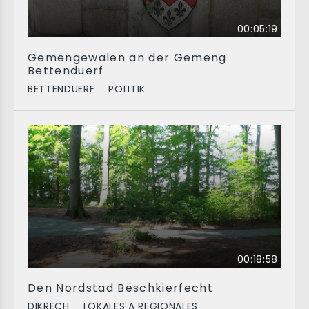
00:05:19
Gemengewalen an der Gemeng
Bettenduerf
BETTENDUERF
POLITIK
00:18:58
Den Nordstad Bëschkierfecht
DIKRECH
LOKALES A REGIONALES