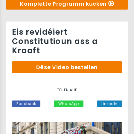
Komplette Programm kucken
Eis revidéiert
Constitutioun ass a
Kraaft
Dëse Video bestellen
TEILEN AUF
Facebook
WhatsApp
LinkedIn