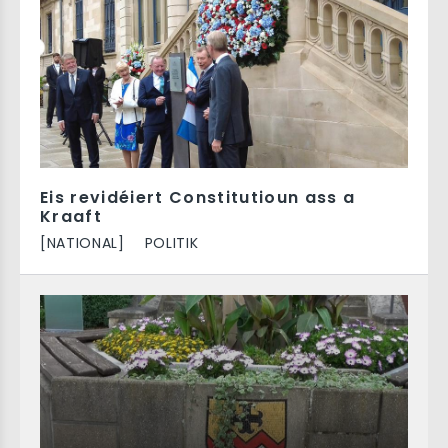
Eis revidéiert Constitutioun ass a
Kraaft
[NATIONAL]
POLITIK