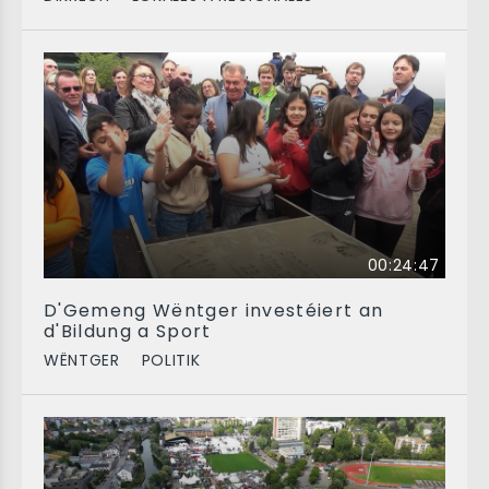
00:24:47
D'Gemeng Wëntger investéiert an
d'Bildung a Sport
WËNTGER
POLITIK