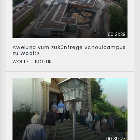
00:31:39
Aweiung vum zukünftege Schoulcampus
zu Wooltz
WOLTZ
POLITIK
00:39:27