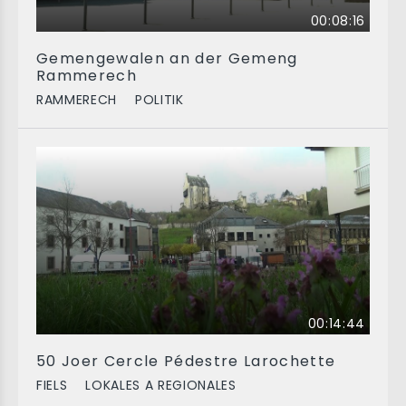
00:08:16
Gemengewalen an der Gemeng
Rammerech
RAMMERECH
POLITIK
00:14:44
50 Joer Cercle Pédestre Larochette
FIELS
LOKALES A REGIONALES