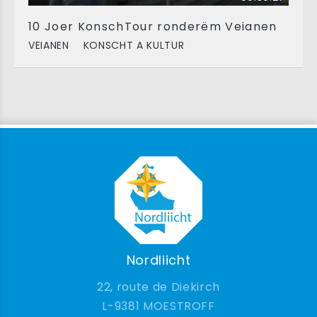
10 Joer KonschTour ronderëm Veianen
VEIANEN
KONSCHT A KULTUR
Nordliicht
22, route de Diekirch
9381 MOESTROFF