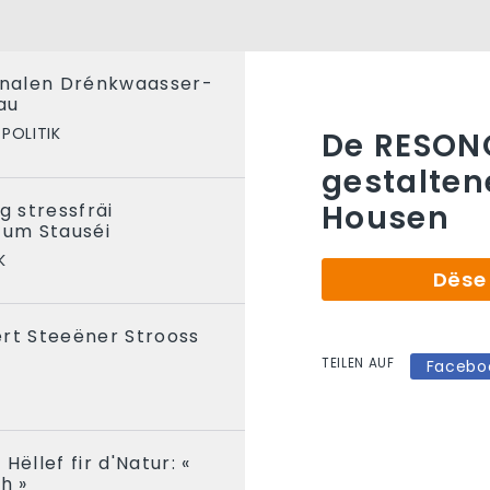
nalen Drénkwaasser-
au
POLITIK
De RESON
gestalte
Housen
g stressfräi
um Stauséi
K
Dëse 
ert Steeëner Strooss
TEILEN AUF
Facebo
Hëllef fir d'Natur: «
h »