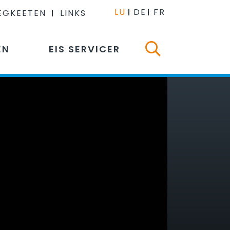
LU
DE
FR
EGKEETEN
LINKS
EN
EIS SERVICER