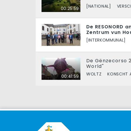
[NATIONAL]
VERSC
00:25:59
De RESONORD am
Zentrum vun Ho
[INTERKOMMUNAL]
De Gënzecorso 2
World"
WOLTZ
KONSCHT A
00:41:59