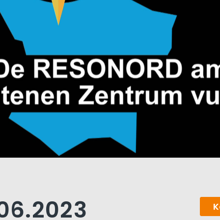
.06.2023
K