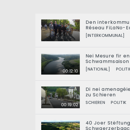
Den interkommu
Réseau FiLaNo-E
[INTERKOMMUNAL]
Nei Mesure fir en
Schwammsaison 
[NATIONAL]
POLITI
00:12:10
Di nei amenagéi
zu Schieren
SCHIEREN
POLITIK
00:19:02
40 Joer Stëftung 
Schwaerzerbaac