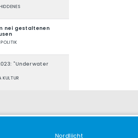
HIDDENES
 nei gestaltenen
usen
POLITIK
023: "Underwater
 KULTUR
Nordliicht