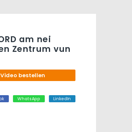
ORD am nei
nen Zentrum vun
Video bestellen
ok
WhatsApp
LinkedIn