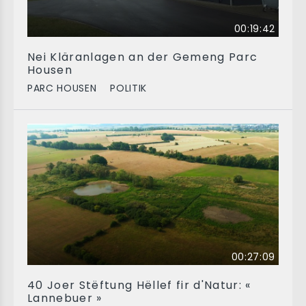
00:19:42
Nei Kläranlagen an der Gemeng Parc
Housen
PARC HOUSEN
POLITIK
00:27:09
40 Joer Stëftung Hëllef fir d'Natur: «
Lannebuer »