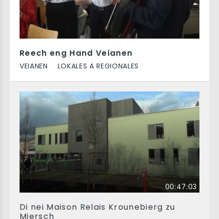
Reech eng Hand Veianen
VEIANEN
LOKALES A REGIONALES
00:47:03
Di nei Maison Relais Krounebierg zu
Miersch