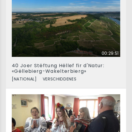
00:29:51
40 Joer Stëftung Hëllef fir d'Natur:
«Gëllebierg-Wakelterbierg»
[NATIONAL]
VERSCHIDDENES