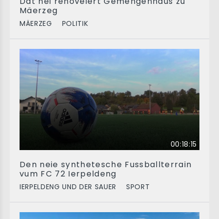
Dat nei renovéiert Gemengenhaus zu
Mäerzeg
MÄERZEG
POLITIK
00:18:15
Den neie synthetesche Fussballterrain
vum FC 72 Ierpeldeng
IERPELDENG UND DER SAUER
SPORT