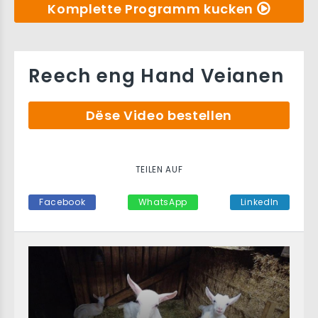
Komplette Programm kucken
Reech eng Hand Veianen
Dëse Video bestellen
TEILEN AUF
Facebook
WhatsApp
LinkedIn