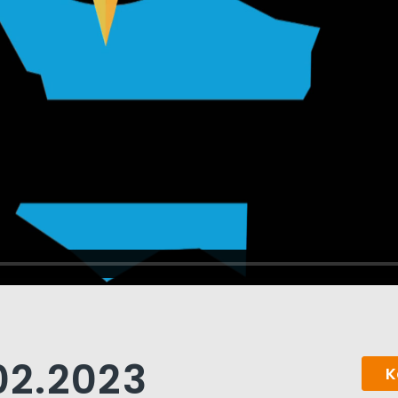
.02.2023
K