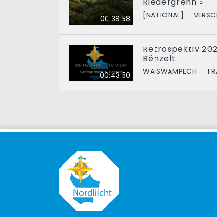
Riedergrënn »
[NATIONAL]
VERSC
00:38:58
Retrospektiv 20
Bënzelt
WÄISWAMPECH
TR
00:43:50