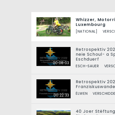
Whizzer, Motorr
Luxembourg
[NATIONAL]
VERSC
Retrospektiv 202
neie Schoul- a S
Eschduerf
00:08:03
ESCH-SAUER
VERS
Retrospektiv 202
Franziskuswande
ËLWEN
VERSCHIDD
00:22:33
40 Joer Stëftung 