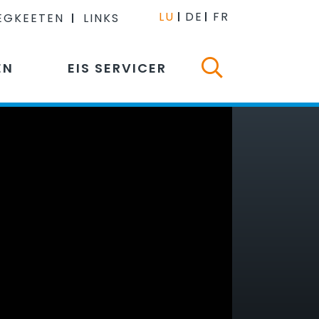
LU
DE
FR
EGKEETEN
LINKS
EN
EIS SERVICER