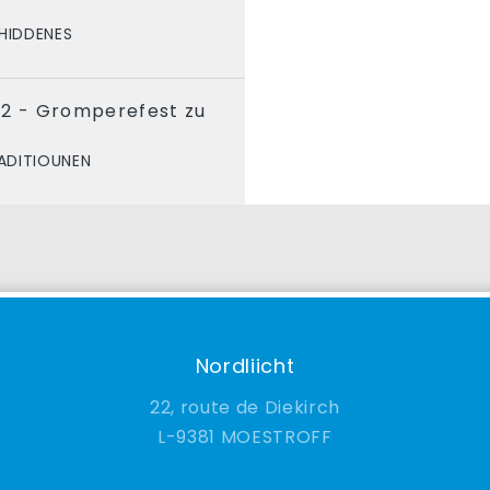
HIDDENES
22 - Gromperefest zu
ADITIOUNEN
Nordliicht
22, route de Diekirch
9381 MOESTROFF