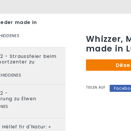
ieder made in
HIDDENES
Whizzer, 
made in 
2 - Straussfeier beim
portzenter zu
Dëse 
CHIDDENES
TEILEN AUF
Facebo
2 -
rung zu Ëlwen
ENES
Hëllef fir d'Natur: «