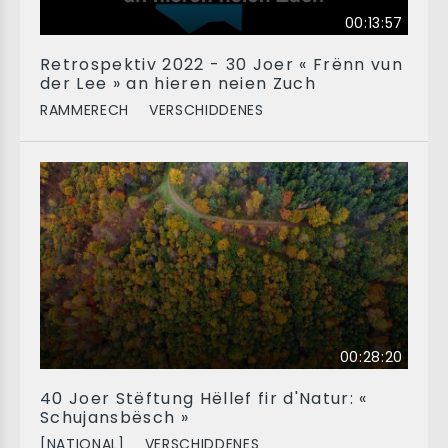
00:13:57
Retrospektiv 2022 - 30 Joer « Frënn vun
der Lee » an hieren neien Zuch
RAMMERECH
VERSCHIDDENES
00:28:20
40 Joer Stëftung Hëllef fir d'Natur: «
Schujansbësch »
[NATIONAL]
VERSCHIDDENES